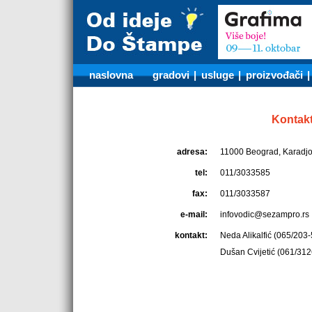
naslovna
gradovi
|
usluge
|
proizvođači
Kontak
adresa:
11000 Beograd, Karadjo
tel:
011/3033585
fax:
011/3033587
e-mail:
infovodic@sezampro.rs
kontakt:
Neda Alikalfić (065/203
Dušan Cvijetić (061/31