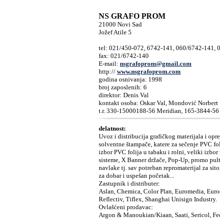
NS GRAFO PROM
21000 Novi Sad
Jožef Atile 5
tel: 021/450-072, 6742-141, 060/6742-141,
fax: 021/6742-140
E-mail:
nsgrafoprom@gmail.com
http://
www.nsgrafoprom.com
godina osnivanja: 1998
broj zaposlenih: 6
direktor: Denis Val
kontakt osoba: Oskar Val, Mondović Norbert
t.r. 330-15000188-56 Meridian, 165-3844-56
delatnost:
Uvoz i distribucija grafičkog materijala i op
solventne štampače, katere za sečenje PVC fol
izbor PVC folija u tabaku i rolni, veliki izbo
sisteme, X Banner držače, Pop-Up, promo pul
navlake tj. sav potreban repromaterijal za sit
za dobar i uspešan početak...
Zastupnik i distributer:
Aslan, Chemica, Color Plan, Euromedia, Euro
Reflectiv, Tiflex, Shanghai Unisign Industry.
Ovlašćeni prodavac:
Argon & Manoukian/Kiaan, Saati, Sericol, Fed